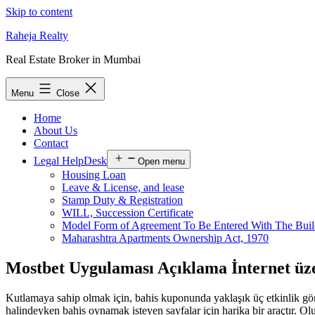
Skip to content
Raheja Realty
Real Estate Broker in Mumbai
Menu
Close
Home
About Us
Contact
Legal HelpDesk
Open menu
Housing Loan
Leave & License, and lease
Stamp Duty & Registration
WILL, Succession Certificate
Model Form of Agreement To Be Entered With The Buil
Maharashtra Apartments Ownership Act, 1970
Mostbet Uygulaması Açıklama İnternet üze
Kutlamaya sahip olmak için, bahis kuponunda yaklaşık üç etkinlik gör
halindeyken bahis oynamak isteyen sayfalar için harika bir araçtır.
Olu