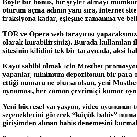
Böyle bir bonus, bir şeyler almayı mümkün 
oturum açma adının yanı sıra, internet site
fraksiyona kadar, eşleşme zamanına ve beli
TOR ve Opera web tarayıcısı yapacaksınız (m
olarak kurabilirsiniz). Burada kullanılan i
sitesinin kilidini tek bir tarayıcıda, aksi h
Kayıt sahibi olmak için Mostbet promosyon 
yapanlar, minimum depozitonun bir para ol
ettiği numara ne olursa olsun, yeni Mostbet 
oynaması, her zaman çevrimiçi kumar oyna
Yeni hücresel varyasyon, video oyununun tüm
seçeneklerini görerek “küçük bahis” numaran
girişimden alınan bahis denemesini kurmak