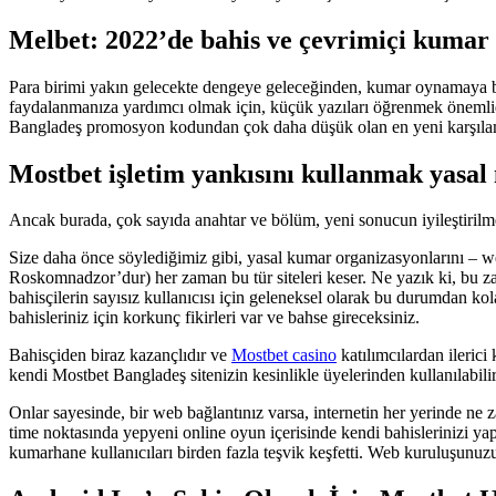
Melbet: 2022’de bahis ve çevrimiçi kumar
Para birimi yakın gelecekte dengeye geleceğinden, kumar oynamaya ba
faydalanmanıza yardımcı olmak için, küçük yazıları öğrenmek önemlidir 
Bangladeş promosyon kodundan çok daha düşük olan en yeni karşılam
Mostbet işletim yankısını kullanmak yasal
Ancak burada, çok sayıda anahtar ve bölüm, yeni sonucun iyileştirilmes
Size daha önce söylediğimiz gibi, yasal kumar organizasyonlarını – w
Roskomnadzor’dur) her zaman bu tür siteleri keser. Ne yazık ki, bu zat
bahisçilerin sayısız kullanıcısı için geleneksel olarak bu durumdan ko
bahisleriniz için korkunç fikirleri var ve bahse gireceksiniz.
Bahisçiden biraz kazançlıdır ve
Mostbet casino
katılımcılardan ileric
kendi Mostbet Bangladeş sitenizin kesinlikle üyelerinden kullanılabilir
Onlar sayesinde, bir web bağlantınız varsa, internetin her yerinde ne z
time noktasında yepyeni online oyun içerisinde kendi bahislerinizi yapa
kumarhane kullanıcıları birden fazla teşvik keşfetti. Web kuruluşunuzun