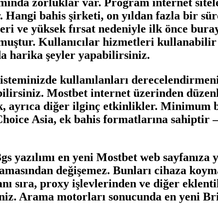
mında zorluklar var. Program internet sitel
. Hangi bahis şirketi, on yıldan fazla bir sü
eri ve yüksek fırsat nedeniyle ilk önce bura
urmuştur. Kullanıcılar hizmetleri kullanabi
a harika şeyler yapabilirsiniz.
sisteminizde kullanılanları derecelendirmen
ilirsiniz. Mostbet internet üzerinden düzenl
, ayrıca diğer ilginç etkinlikler. Minimum 
hoice Asia, ek bahis formatlarına sahiptir – 
gs yazılımı en yeni Mostbet web sayfanıza yü
amasından değişemez. Bunları cihaza koyma 
anı sıra, proxy işlevlerinden ve diğer eklen
rsiniz. Arama motorları sonucunda en yeni B