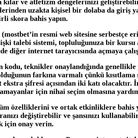
kılar ve atletizm dengelerinizi geliştirebi
lerinden uzakta kişisel bir dolaba da giriş y
rli skora bahis yapın.
ostbet’in resmi web sitesine serbestçe erişe
lişki talebi sistemi, topluluğunuza bir kurs
alde diğer internet tarayıcısında açmaya çalış
kodu, teknikler onaylandığında genellikle y
duğunun farkına varmalı çünkü kısıtlama siz
ekstra şifresi açısından iki katı olacaktır. 
mayanlar için nihai seçim olmasına yardım
 özelliklerini ve ortak etkinliklere bahis 
ızı değiştirebilir ve şansınızı kullanabilir
 için onay verin.