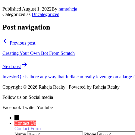
Published
August 1, 2022
By
ramraheja
Categorized as
Uncategorized
Post navigation
Previous post
Creating Your Own Bot From Scratch
Next post
InvestorQ : Is there any way that India can really leverage on a large 
Copyright © 2026 Raheja Realty | Powered by Raheja Realty
Follow us on Social media
Facebook
Twitter
Youtube
←
Contact Us
Contact Form
Name
Phone