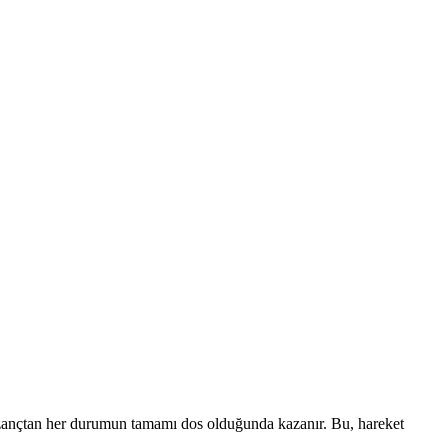
kazançtan her durumun tamamı dos olduğunda kazanır. Bu, hareket