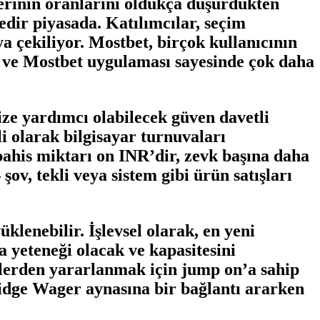
erinin oranlarını oldukça düşürdükten
redir piyasada. Katılımcılar, seçim
ya çekiliyor. Mostbet, birçok kullanıcının
lir ve Mostbet uygulaması sayesinde çok daha
ize yardımcı olabilecek güven davetli
i olarak bilgisayar turnuvaları
bahis miktarı on INR’dir, zevk başına daha
şov, tekli veya sistem gibi ürün satışları
klenebilir. İşlevsel olarak, en yeni
yeteneği olacak ve kapasitesini
tilerden yararlanmak için jump on’a sahip
ridge Wager aynasına bir bağlantı ararken