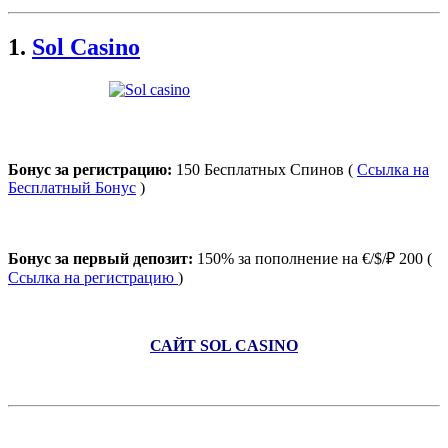
1.
Sol Casino
Бонус за регистрацию:
150 Бесплатных Спинов (
Ссылка на
Бесплатный Бонус
)
Бонус за первый депозит:
150% за пополнение на €/$/₽ 200 (
Ссылка на регистрацию
)
САЙТ SOL CASINO