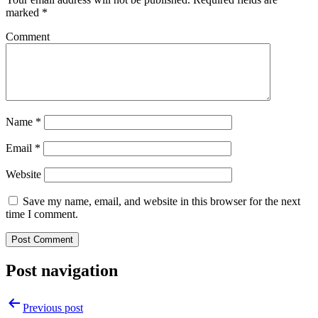
marked
*
Comment
Name
*
Email
*
Website
Save my name, email, and website in this browser for the next
time I comment.
Post navigation
Previous post