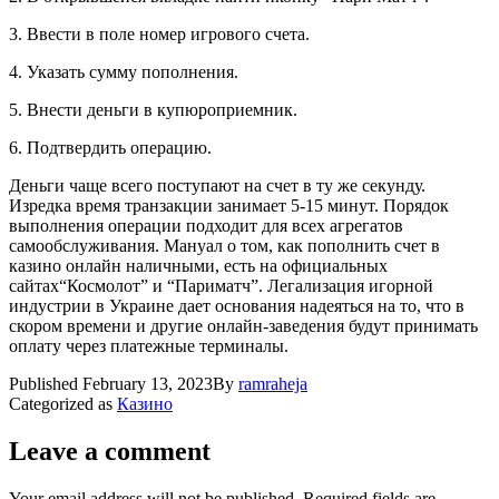
3. Ввести в поле номер игрового счета.
4. Указать сумму пополнения.
5. Внести деньги в купюроприемник.
6. Подтвердить операцию.
Деньги чаще всего поступают на счет в ту же секунду.
Изредка время транзакции занимает 5-15 минут. Порядок
выполнения операции подходит для всех агрегатов
самообслуживания. Мануал о том, как пополнить счет в
казино онлайн наличными, есть на официальных
сайтах“Космолот” и “Париматч”. Легализация игорной
индустрии в Украине дает основания надеяться на то, что в
скором времени и другие онлайн-заведения будут принимать
оплату через платежные терминалы.
Published
February 13, 2023
By
ramraheja
Categorized as
Казино
Leave a comment
Your email address will not be published.
Required fields are