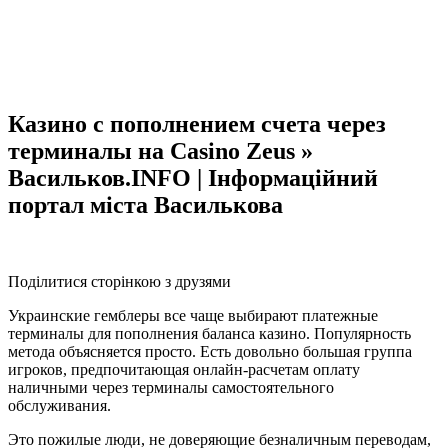
Казино с пополнением счета через
терминалы на Casino Zeus »
Васильков.INFO | Інформаційний
портал міста Василькова
Поділитися сторінкою з друзями
Украинские гемблеры все чаще выбирают платежные
терминалы для пополнения баланса казино. Популярность
метода объясняется просто. Есть довольно большая группа
игроков, предпочитающая онлайн-расчетам оплату
наличными через терминалы самостоятельного
обслуживания.
Это пожилые люди, не доверяющие безналичным переводам,