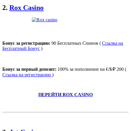
2.
Rox Casino
Бонус за регистрацию:
90 Бесплатных Спинов (
Ссылка на
Бесплатный Бонус
)
Бонус за первый депозит:
100% за пополнение на €/$/₽ 200 (
Ссылка на регистрацию
)
ПЕРЕЙТИ ROX CASINO