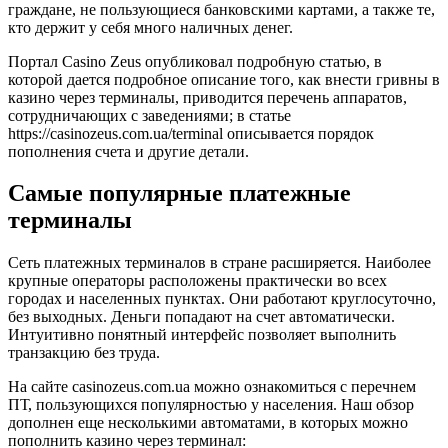
граждане, не пользующиеся банковскими картами, а также те,
кто держит у себя много наличных денег.
Портал Casino Zeus опубликовал подробную статью, в
которой дается подробное описание того, как внести гривны в
казино через терминалы, приводится перечень аппаратов,
сотрудничающих с заведениями; в статье
https://casinozeus.com.ua/terminal описывается порядок
пополнения счета и другие детали.
Самые популярные платежные
терминалы
Сеть платежных терминалов в стране расширяется. Наиболее
крупные операторы расположены практически во всех
городах и населенных пунктах. Они работают круглосуточно,
без выходных. Деньги попадают на счет автоматически.
Интуитивно понятный интерфейс позволяет выполнить
транзакцию без труда.
На сайте casinozeus.com.ua можно ознакомиться с перечнем
ПТ, пользующихся популярностью у населения. Наш обзор
дополнен еще несколькими автоматами, в которых можно
пополнить казино через терминал: