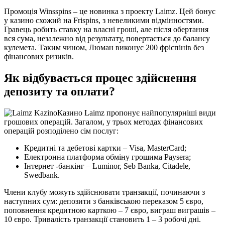
Промоція Winsspins – це новинка з проекту Laimz. Цей бонус
у казино схожий на Frispins, з невеликими відмінностями.
Гравець робить ставку на власні гроші, але після обертання
вся сума, незалежно від результату, повертається до балансу
кулемета. Таким чином, Люман виконує 200 фріспінів без
фінансових ризиків.
Як відбувається процес здійснення
депозиту та оплати?
Казино Laimz пропонує найпопулярніші види
грошових операцій. Загалом, у трьох методах фінансових
операцій розподілено сім послуг:
Кредитні та дебетові картки – Visa, MasterCard;
Електронна платформа обміну грошима Paysera;
Інтернет -банкінг – Luminor, Seb Banka, Citadele,
Swedbank.
Члени клубу можуть здійснювати транзакції, починаючи з
наступних сум: депозити з банківською переказом 5 євро,
поповнення кредитною карткою – 7 євро, виграш виграшів –
10 євро. Тривалість транзакції становить 1 – 3 робочі дні.