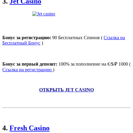
3.
Jet Casino
Бонус за регистрацию:
90 Бесплатных Спинов (
Ссылка на
Бесплатный Бонус
)
Бонус за первый депозит:
100% за пополнение на €/$/₽ 1000 (
Ссылка на регистрацию
)
ОТКРЫТЬ JET CASINO
4.
Fresh Casino