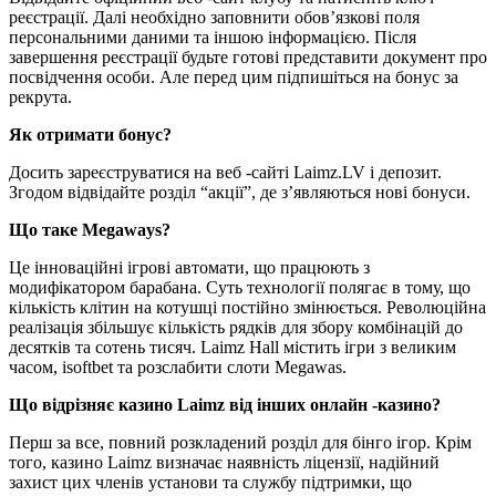
реєстрації. Далі необхідно заповнити обов’язкові поля
персональними даними та іншою інформацією. Після
завершення реєстрації будьте готові представити документ про
посвідчення особи. Але перед цим підпишіться на бонус за
рекрута.
Як отримати бонус?
Досить зареєструватися на веб -сайті Laimz.LV і депозит.
Згодом відвідайте розділ “акції”, де з’являються нові бонуси.
Що таке Megaways?
Це інноваційні ігрові автомати, що працюють з
модифікатором барабана. Суть технології полягає в тому, що
кількість клітин на котушці постійно змінюється. Революційна
реалізація збільшує кількість рядків для збору комбінацій до
десятків та сотень тисяч. Laimz Hall містить ігри з великим
часом, isoftbet та розслабити слоти Megawas.
Що відрізняє казино Laimz від інших онлайн -казино?
Перш за все, повний розкладений розділ для бінго ігор. Крім
того, казино Laimz визначає наявність ліцензії, надійний
захист цих членів установи та службу підтримки, що