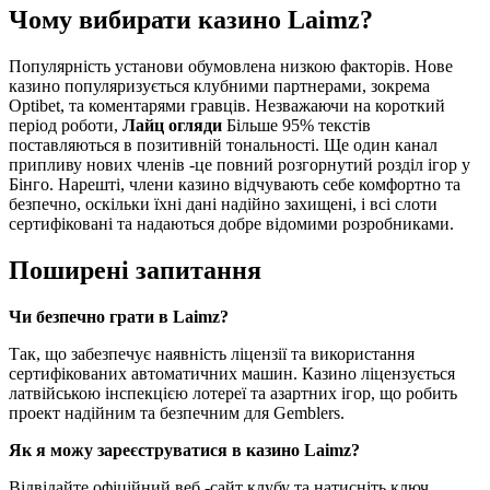
Чому вибирати казино Laimz?
Популярність установи обумовлена ​​низкою факторів. Нове
казино популяризується клубними партнерами, зокрема
Optibet, та коментарями гравців. Незважаючи на короткий
період роботи,
Лайц
огляди
Більше 95% текстів
поставляються в позитивній тональності. Ще один канал
припливу нових членів -це повний розгорнутий розділ ігор у
Бінго. Нарешті, члени казино відчувають себе комфортно та
безпечно, оскільки їхні дані надійно захищені, і всі слоти
сертифіковані та надаються добре відомими розробниками.
Поширені запитання
Чи безпечно грати в Laimz?
Так, що забезпечує наявність ліцензії та використання
сертифікованих автоматичних машин. Казино ліцензується
латвійською інспекцією лотереї та азартних ігор, що робить
проект надійним та безпечним для Gemblers.
Як я можу зареєструватися в казино Laimz?
Відвідайте офіційний веб -сайт клубу та натисніть ключ