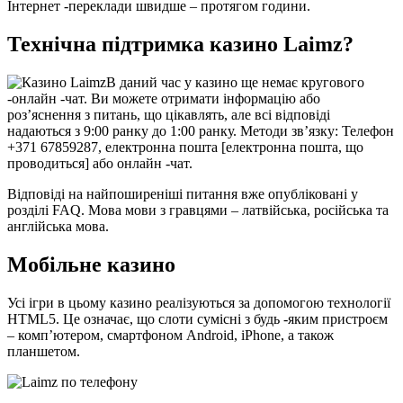
Інтернет -переклади швидше – протягом години.
Технічна підтримка казино Laimz?
В даний час у казино ще немає кругового
-онлайн -чат. Ви можете отримати інформацію або
роз’яснення з питань, що цікавлять, але всі відповіді
надаються з 9:00 ранку до 1:00 ранку. Методи зв’язку: Телефон
+371 67859287, електронна пошта [електронна пошта, що
проводиться] або онлайн -чат.
Відповіді на найпоширеніші питання вже опубліковані у
розділі FAQ. Мова мови з гравцями – латвійська, російська та
англійська мова.
Мобільне казино
Усі ігри в цьому казино реалізуються за допомогою технології
HTML5. Це означає, що слоти сумісні з будь -яким пристроєм
– комп’ютером, смартфоном Android, iPhone, а також
планшетом.