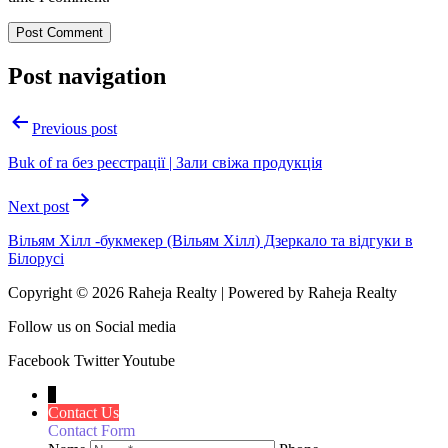
Post navigation
Previous post
Buk of ra без реєстрації | Зали свіжа продукція
Next post
Вільям Хілл -букмекер (Вільям Хілл) Дзеркало та відгуки в
Білорусі
Copyright © 2026 Raheja Realty | Powered by Raheja Realty
Follow us on Social media
Facebook
Twitter
Youtube
↓
Contact Us
Contact Form