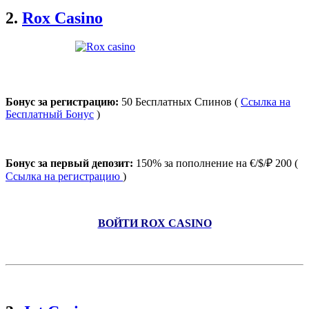
2.
Rox Casino
Бонус за регистрацию:
50 Бесплатных Спинов (
Ссылка на
Бесплатный Бонус
)
Бонус за первый депозит:
150% за пополнение на €/$/₽ 200 (
Ссылка на регистрацию
)
ВОЙТИ ROX CASINO