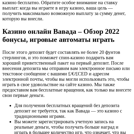
казино бесплатно. Обратите особое внимание на ставку
выплат: когда вы играете в игру казино, ваша цель —
получить максимально возможную выплату за сумму денег,
которую вы внесли.
Казино онлайн Вавада – Обзор 2022
бонусы, игровые автоматы играть
После этого депозит будет составлять не более 20 фунтов
стерлингов, и это поможет спин-казино подарить вам
хороший приветственный пакет на первый депозит. После
внесения депозита мы отправим вам электронное письмо или
текстовое сообщение с вашими £/€/£CED и адресом
электронной почты, чтобы вы могли использовать это, чтобы
играть в свое удовольствие на сайте казино. Мы также
предоставим вам бесплатные вращения, как только вы внесете
свои первые деньги.
Для получения бесплатных вращений без депозита
депозит не требуется, так как Вавада — это казино с
традиционными играми.
Вы можете зарегистрировать учетную запись на
реальные деньги, чтобы получать больше наград и
играть в большее количество игр, что означает, что вы