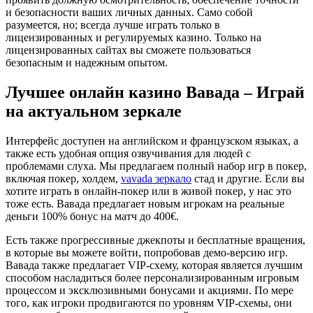
и безопасности ваших личных данных. Само собой
разумеется, но; всегда лучше играть только в
лицензированных и регулируемых казино. Только на
лицензированных сайтах вы сможете пользоваться
безопасным и надежным опытом.
Лучшее онлайн казино Вавада – Играй
на актуальном зеркале
Интерфейс доступен на английском и французском языках, а
также есть удобная опция озвучивания для людей с
проблемами слуха. Мы предлагаем полный набор игр в покер,
включая покер, холдем,
vavada зеркало
стад и другие. Если вы
хотите играть в онлайн-покер или в живой покер, у нас это
тоже есть. Вавада предлагает новым игрокам на реальные
деньги 100% бонус на матч до 400€.
Есть также прогрессивные джекпоты и бесплатные вращения,
в которые вы можете войти, попробовав демо-версию игр.
Вавада также предлагает VIP-схему, которая является лучшим
способом насладиться более персонализированным игровым
процессом и эксклюзивными бонусами и акциями. По мере
того, как игроки продвигаются по уровням VIP-схемы, они