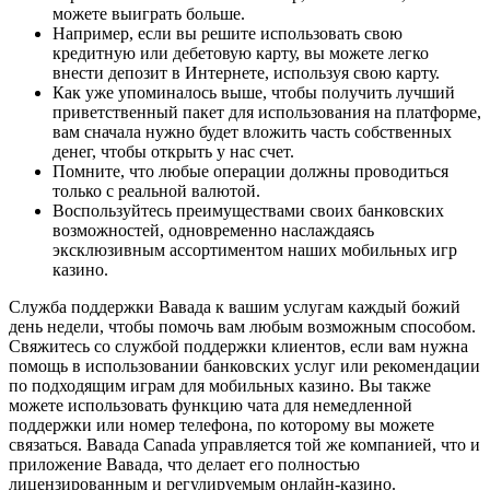
можете выиграть больше.
Например, если вы решите использовать свою
кредитную или дебетовую карту, вы можете легко
внести депозит в Интернете, используя свою карту.
Как уже упоминалось выше, чтобы получить лучший
приветственный пакет для использования на платформе,
вам сначала нужно будет вложить часть собственных
денег, чтобы открыть у нас счет.
Помните, что любые операции должны проводиться
только с реальной валютой.
Воспользуйтесь преимуществами своих банковских
возможностей, одновременно наслаждаясь
эксклюзивным ассортиментом наших мобильных игр
казино.
Служба поддержки Вавада к вашим услугам каждый божий
день недели, чтобы помочь вам любым возможным способом.
Свяжитесь со службой поддержки клиентов, если вам нужна
помощь в использовании банковских услуг или рекомендации
по подходящим играм для мобильных казино. Вы также
можете использовать функцию чата для немедленной
поддержки или номер телефона, по которому вы можете
связаться. Вавада Canada управляется той же компанией, что и
приложение Вавада, что делает его полностью
лицензированным и регулируемым онлайн-казино.