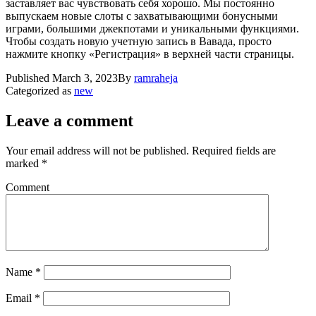
заставляет вас чувствовать себя хорошо. Мы постоянно
выпускаем новые слоты с захватывающими бонусными
играми, большими джекпотами и уникальными функциями.
Чтобы создать новую учетную запись в Вавада, просто
нажмите кнопку «Регистрация» в верхней части страницы.
Published
March 3, 2023
By
ramraheja
Categorized as
new
Leave a comment
Your email address will not be published.
Required fields are
marked
*
Comment
Name
*
Email
*