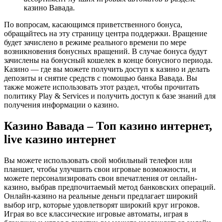
казино Вавада.
По вопросам, касающимся приветственного бонуса,
обращайтесь на эту страницу центра поддержки. Вращение
будет зачислено в режиме реального времени по мере
возникновения бонусных вращений. В случае бонуса будут
зачислены на бонусный кошелек в конце бонусного периода.
Казино — где вы можете получить доступ к казино и делать
депозиты и снятие средств с помощью банка Вавада. Вы
также можете использовать этот раздел, чтобы прочитать
политику Play & Services и получить доступ к базе знаний для
получения информации о казино.
Казино Вавада – Топ казино интернет,
live казино интернет
Вы можете использовать свой мобильный телефон или
планшет, чтобы улучшить свои игровые возможности, и
можете персонализировать свои впечатления от онлайн-
казино, выбрав предпочитаемый метод банковских операций.
Онлайн-казино на реальные деньги предлагает широкий
выбор игр, которые удовлетворят широкий круг игроков.
Играя во все классические игровые автоматы, играя в