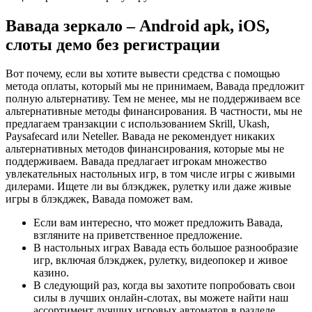
Вавада зеркало – Android apk, iOS,
слоты демо без регистрации
Вот почему, если вы хотите вывести средства с помощью
метода оплаты, который мы не принимаем, Вавада предложит
полную альтернативу. Тем не менее, мы не поддерживаем все
альтернативные методы финансирования. В частности, мы не
предлагаем транзакции с использованием Skrill, Ukash,
Paysafecard или Neteller. Вавада не рекомендует никаких
альтернативных методов финансирования, которые мы не
поддерживаем. Вавада предлагает игрокам множество
увлекательных настольных игр, в том числе игры с живыми
дилерами. Ищете ли вы блэкджек, рулетку или даже живые
игры в блэкджек, Вавада поможет вам.
Если вам интересно, что может предложить Вавада,
взгляните на приветственное предложение.
В настольных играх Вавада есть большое разнообразие
игр, включая блэкджек, рулетку, видеопокер и живое
казино.
В следующий раз, когда вы захотите попробовать свои
силы в лучших онлайн-слотах, вы можете найти наш
ассортимент лучших игровых автоматов в разделе