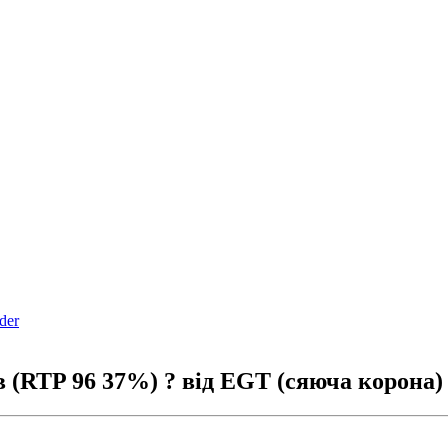
der
 (RTP 96 37%) ? від EGT (сяюча корона)