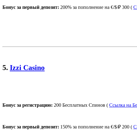
Бонус за первый депозит:
200% за пополнение на €/$/₽ 300 (
С
5.
Izzi Casino
Бонус за регистрацию:
200 Бесплатных Спинов (
Ссылка на Б
Бонус за первый депозит:
150% за пополнение на €/$/₽ 200 (
С