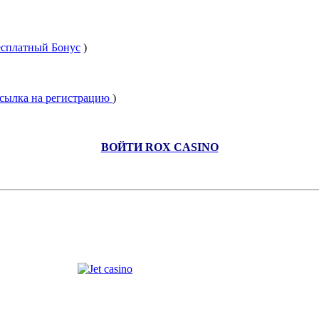
есплатный Бонус
)
сылка на регистрацию
)
ВОЙТИ ROX CASINO