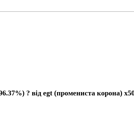
6.37%) ? від egt (промениста корона) x5