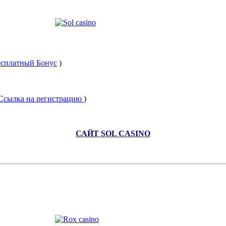
есплатный Бонус
)
Ссылка на регистрацию
)
САЙТ SOL CASINO