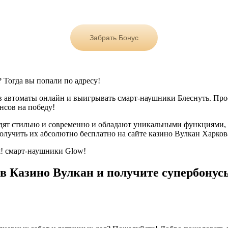
Забрать Бонус
 Тогда вы попали по адресу!
в автоматы онлайн и выигрывать смарт-наушники Блеснуть. Прос
нсов на победу!
лядят стильно и современно и обладают уникальными функциями
олучить их абсолютно бесплатно на сайте казино Вулкан Харков
ш! смарт-наушники Glow!
в Казино Вулкан и получите супербонус