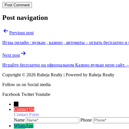
Post navigation
Previous post
Игры онлайн : вулкан , казино , автоматы – играть бесплатно и
Next post
Играйте бесплатно на официальном Казино вулкан неон сайт. –
Copyright © 2026 Raheja Realty | Powered by Raheja Realty
Follow us on Social media
Facebook
Twitter
Youtube
←
Contact Us
Contact Form
Name
Phone
WhatsApp