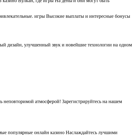
в казино Вулкан, где игры На деньги они могут быть
 Привлекательные. игры Высокие выплаты и интересные бонусы
нный дизайн, улучшенный звук и новейшие технологии на одном
сь неповторимой атмосферой! Зарегистрируйтесь на нашем
 самые популярные онлайн казино Наслаждайтесь лучшими