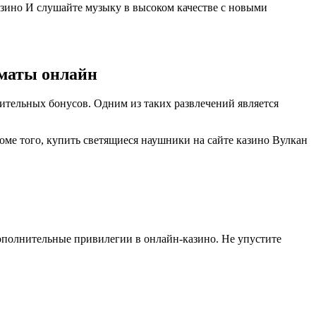
азино И слушайте музыку в высоком качестве с новыми
оматы онлайн
ительных бонусов. Одним из таких развлечений является
роме того, купить светящиеся наушники на сайте казино Вулкан
дополнительные привилегии в онлайн-казино. Не упустите