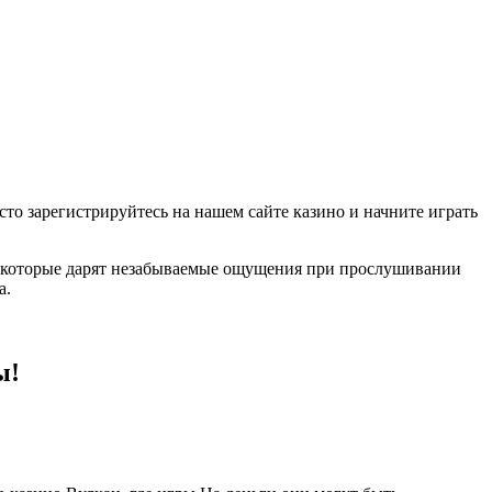
то зарегистрируйтесь на нашем сайте казино и начните играть
, которые дарят незабываемые ощущения при прослушивании
а.
ы!