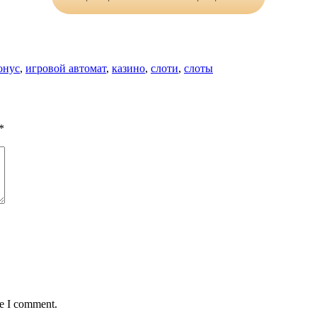
онус
,
игровой автомат
,
казино
,
слоти
,
слоты
*
me I comment.