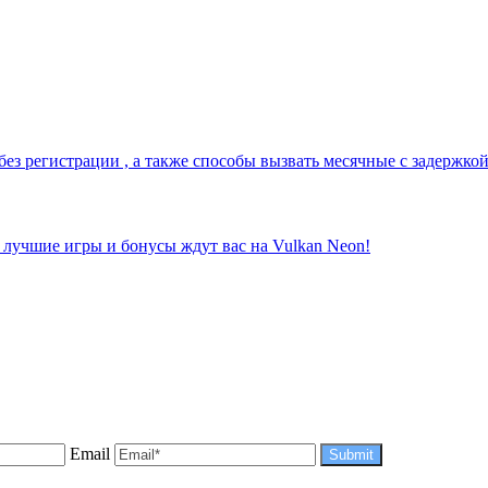
 без регистрации , а также способы вызвать месячные с задержко
 лучшие игры и бонусы ждут вас на Vulkan Neon!
Email