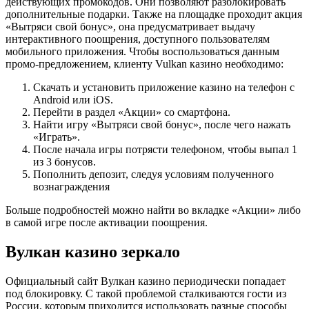
действующих промокодов. Они позволяют разблокировать
дополнительные подарки. Также на площадке проходит акция
«Вытряси свой бонус», она предусматривает выдачу
интерактивного поощрения, доступного пользователям
мобильного приложения. Чтобы воспользоваться данным
промо-предложением, клиенту Vulkan казино необходимо:
Скачать и установить приложение казино на телефон с
Android или iOS.
Перейти в раздел «Акции» со смартфона.
Найти игру «Вытряси свой бонус», после чего нажать
«Играть».
После начала игры потрясти телефоном, чтобы выпал 1
из 3 бонусов.
Пополнить депозит, следуя условиям полученного
вознаграждения
Больше подробностей можно найти во вкладке «Акции» либо
в самой игре после активации поощрения.
Вулкан казино зеркало
Официальный сайт Вулкан казино периодически попадает
под блокировку. С такой проблемой сталкиваются гости из
России, которым приходится использовать разные способы