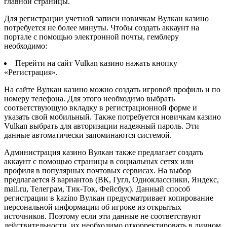
главной страницы.
Для регистрации учетной записи новичкам Вулкан казино
потребуется не более минуты. Чтобы создать аккаунт на
портале с помощью электронной почты, гемблеру
необходимо:
Перейти на сайт Vulkan казино нажать кнопку
«Регистрация».
На сайте Вулкан казино можно создать игровой профиль и по
номеру телефона. Для этого необходимо выбрать
соответствующую вкладку в регистрационной форме и
указать свой мобильный. Также потребуется новичкам казино
Vulkan выбрать для авторизации надежный пароль. Эти
данные автоматически запоминаются системой.
Администрация казино Вулкан также предлагает создать
аккаунт с помощью страницы в социальных сетях или
профиля в популярных почтовых сервисах. На выбор
предлагается 8 вариантов (ВК, Гугл, Одноклассники, Яндекс,
mail.ru, Телеграм, Тик-Ток, Фейсбук). Данный способ
регистрации в kazino Вулкан предусматривает копирование
персональной информации об игроке из открытых
источников. Поэтому если эти данные не соответствуют
действительности, их необходимо откорректировать в личном