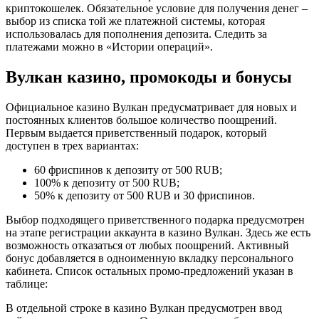
криптокошелек. Обязательное условие для получения денег –
выбор из списка той же платежной системы, которая
использовалась для пополнения депозита. Следить за
платежами можно в «Истории операций».
Вулкан казино, промокоды и бонусы
Официальное казино Вулкан предусматривает для новых и
постоянных клиентов большое количество поощрений.
Первым выдается приветственный подарок, который
доступен в трех вариантах:
60 фриспинов к депозиту от 500 RUB;
100% к депозиту от 500 RUB;
50% к депозиту от 500 RUB и 30 фриспинов.
Выбор подходящего приветственного подарка предусмотрен
на этапе регистрации аккаунта в казино Вулкан. Здесь же есть
возможность отказаться от любых поощрений. Активный
бонус добавляется в одноименную вкладку персонального
кабинета. Список остальных промо-предложений указан в
таблице:
В отдельной строке в казино Вулкан предусмотрен ввод