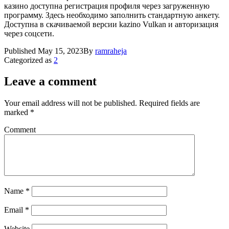
казино доступна регистрация профиля через загруженную
программу. Здесь необходимо заполнить стандартную анкету.
Доступна в скачиваемой версии kazino Vulkan и авторизация
через соцсети.
Published
May 15, 2023
By
ramraheja
Categorized as
2
Leave a comment
Your email address will not be published.
Required fields are
marked
*
Comment
Name
*
Email
*
Website