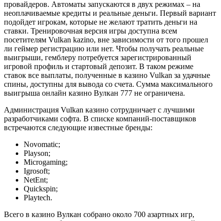
провайдеров. Автоматы запускаются в двух режимах – на
неоплачиваемые кредиты и реальные деньги. Первый вариант
подойдет игрокам, которые не желают тратить деньги на
ставки. Тренировочная версия игры доступна всем
посетителям Vulkan kazino, вне зависимости от того прошел
ли геймер регистрацию или нет. Чтобы получать реальные
выигрыши, гемблеру потребуется зарегистрированный
игровой профиль и стартовый депозит. В таком режиме
ставок все выплаты, полученные в казино Vulkan за удачные
спины, доступны для вывода со счета. Сумма максимального
выигрыша онлайн казино Вулкан 777 не ограничена.
Администрация Vulkan казино сотрудничает с лучшими
разработчиками софта. В списке компаний-поставщиков
встречаются следующие известные бренды:
Novomatic;
Playson;
Microgaming;
Igrosoft;
NetEnt;
Quickspin;
Playtech.
Всего в казино Вулкан собрано около 700 азартных игр,