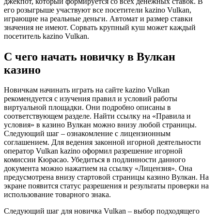
джекпот, который формируется со всех денежных ставок. В
его розыгрыше участвуют все посетители kazino Vulkan,
играющие на реальные деньги. Автомат и размер ставки
значения не имеют. Сорвать крупный куш может каждый
посетитель kazino Vulkan.
С чего начать новичку в Вулкан
казино
Новичкам начинать играть на сайте kazino Vulkan
рекомендуется с изучения правил и условий работы
виртуальной площадки. Они подробно описаны в
соответствующем разделе. Найти ссылку на «Правила и
условия» в казино Вулкан можно внизу любой страницы.
Следующий шаг – ознакомление с лицензионным
соглашением. Для ведения законной игорной деятельности
оператор Vulkan kazino оформил разрешение игорной
комиссии Кюрасао. Убедиться в подлинности данного
документа можно нажатием на ссылку «Лицензия». Она
предусмотрена внизу стартовой страницы казино Вулкан. На
экране появится статус разрешения и результаты проверки на
использование товарного знака.
Следующий шаг для новичка Vulkan – выбор подходящего