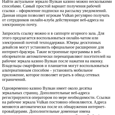
Найти актуальное зеркало Вулкан казино можно несколькими
способами. Самый простой вариант получения рабочей
ссылки – оформление подписки на рассылку уведомлений.
Данная опция позволяет игрокам Vulkan регулярно получать
от сотрудников онлайн-клуба действующие веб-адреса на
электронную почту.
Запросить ссылку можно и в саппорте игорного зала. Для
этого предлагается воспользоваться онлайн-чатом или
электронной почтой техподдержки. Юзеры десктопных
девайсов могут установить официальное расширение для
интернет-браузера. Такие встроенные программы в веб-
обозреватели автоматически перенаправляют посетителей на
рабочие зеркала казино Вулкан после нажатия на иконку.
Владельцы смартфонов и планшетов могут воспользоваться
альтернативным способом – установить мобильное
приложение, которое позволяет играть в обход сетевых
ограничений.
Одновременно казино Вулкан имеет около десятка
зеркальных страниц. Дополнительные веб-адреса
регистрируются оператором по мере необходимости. Ссылки
на рабочие зеркала Vulkan постоянно обновляются. Адреса
меняются автоматически после их обнаружения интернет-
провайдерами. Дополнительные доменные имена