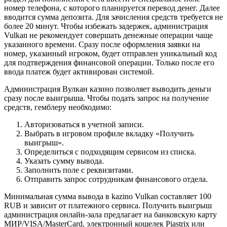
номер телефона, с которого планируется перевод денег. Далее
вводится сумма депозита. Для зачисления средств требуется не
более 20 минут. Чтобы избежать задержек, администрация
Vulkan не рекомендует совершать денежные операции чаще
указанного времени. Сразу после оформления заявки на
номер, указанный игроком, будет отправлен уникальный код
для подтверждения финансовой операции. Только после его
ввода платеж будет активирован системой.
Администрация Вулкан казино позволяет выводить деньги
сразу после выигрыша. Чтобы подать запрос на получение
средств, гемблеру необходимо:
Авторизоваться в учетной записи.
Выбрать в игровом профиле вкладку «Получить
выигрыш».
Определиться с подходящим сервисом из списка.
Указать сумму вывода.
Заполнить поле с реквизитами.
Отправить запрос сотрудникам финансового отдела.
Минимальная сумма вывода в kazino Vulkan составляет 100
RUB и зависит от платежного сервиса. Получить выигрыш
администрация онлайн-зала предлагает на банковскую карту
МИР/VISA/MasterCard, электронный кошелек Piastrix или