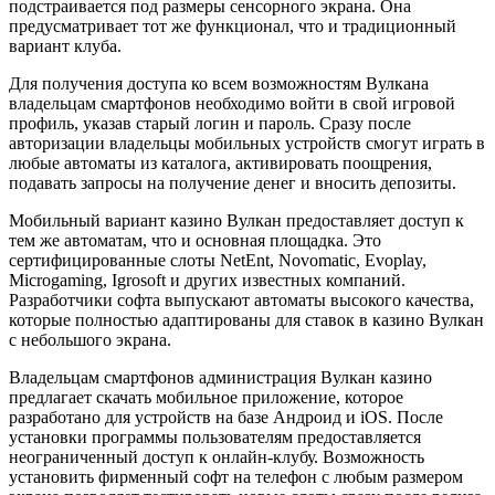
подстраивается под размеры сенсорного экрана. Она
предусматривает тот же функционал, что и традиционный
вариант клуба.
Для получения доступа ко всем возможностям Вулкана
владельцам смартфонов необходимо войти в свой игровой
профиль, указав старый логин и пароль. Сразу после
авторизации владельцы мобильных устройств смогут играть в
любые автоматы из каталога, активировать поощрения,
подавать запросы на получение денег и вносить депозиты.
Мобильный вариант казино Вулкан предоставляет доступ к
тем же автоматам, что и основная площадка. Это
сертифицированные слоты NetEnt, Novomatic, Evoplay,
Microgaming, Igrosoft и других известных компаний.
Разработчики софта выпускают автоматы высокого качества,
которые полностью адаптированы для ставок в казино Вулкан
с небольшого экрана.
Владельцам смартфонов администрация Вулкан казино
предлагает скачать мобильное приложение, которое
разработано для устройств на базе Андроид и iOS. После
установки программы пользователям предоставляется
неограниченный доступ к онлайн-клубу. Возможность
установить фирменный софт на телефон с любым размером