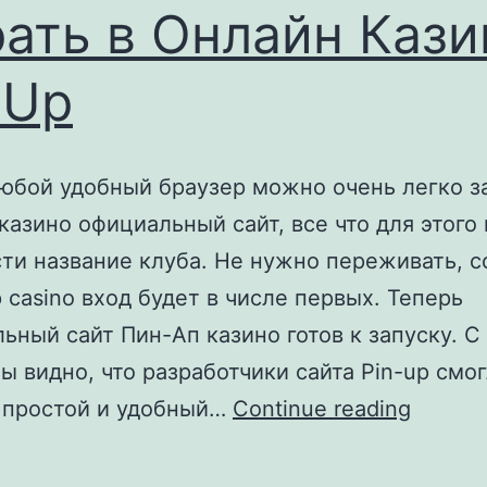
ать в Онлайн Кази
 Up
юбой удобный браузер можно очень легко з
казино официальный сайт, все что для этого
сти название клуба. Не нужно переживать, 
p casino вход будет в числе первых. Теперь
ьный сайт Пин-Ап казино готов к запуску. С
ы видно, что разработчики сайта Pin-up смо
 простой и удобный…
Continue reading