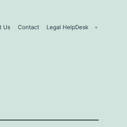
t Us
Contact
Legal HelpDesk