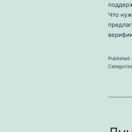
поддерж
Что нуж
предлаг
верифик
Published
Categoriz