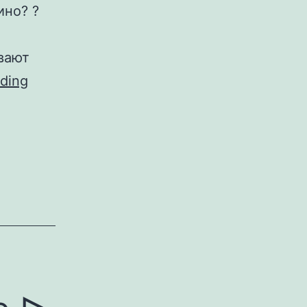
ино? ?
вают
ding