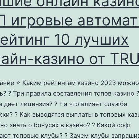
чшие онлайн казин
П игровые автома
ейтинг 10 лучших
лайн-казино от TR
ние ⭐ Каким рейтингам казино 2023 можно
ь? ? Три правила составления топов казино 
и дает лицензия? ? На что влияет служба
ки? ? Как выводятся выплаты в топовых каз
но знать о бонусах в казино? ? Какой софт
ают топовые клубы? ? Зачем клубы запраши