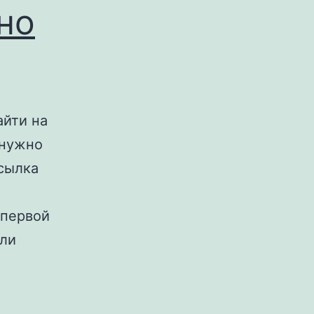
но
айти на
 нужно
ссылка
 первой
гли