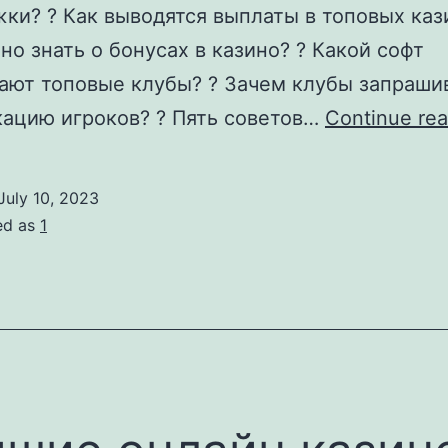
ки? ? Как выводятся выплаты в топовых каз
но знать о бонусах в казино? ? Какой софт
ают топовые клубы? ? Зачем клубы запраши
ацию игроков? ? Пять советов…
Continue rea
July 10, 2023
ed as
1