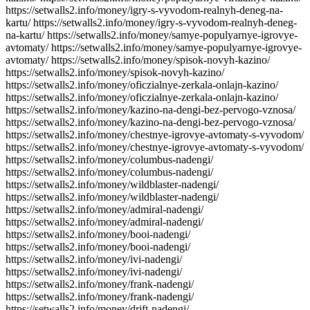
https://setwalls2.info/money/igry-s-vyvodom-realnyh-deneg-na-
kartu/ https://setwalls2.info/money/igry-s-vyvodom-realnyh-deneg-
na-kartu/ https://setwalls2.info/money/samye-populyarnye-igrovye-
avtomaty/ https://setwalls2.info/money/samye-populyarnye-igrovye-
avtomaty/ https://setwalls2.info/money/spisok-novyh-kazino/
https://setwalls2.info/money/spisok-novyh-kazino/
https://setwalls2.info/money/oficzialnye-zerkala-onlajn-kazino/
https://setwalls2.info/money/oficzialnye-zerkala-onlajn-kazino/
https://setwalls2.info/money/kazino-na-dengi-bez-pervogo-vznosa/
https://setwalls2.info/money/kazino-na-dengi-bez-pervogo-vznosa/
https://setwalls2.info/money/chestnye-igrovye-avtomaty-s-vyvodom/
https://setwalls2.info/money/chestnye-igrovye-avtomaty-s-vyvodom/
https://setwalls2.info/money/columbus-nadengi/
https://setwalls2.info/money/columbus-nadengi/
https://setwalls2.info/money/wildblaster-nadengi/
https://setwalls2.info/money/wildblaster-nadengi/
https://setwalls2.info/money/admiral-nadengi/
https://setwalls2.info/money/admiral-nadengi/
https://setwalls2.info/money/booi-nadengi/
https://setwalls2.info/money/booi-nadengi/
https://setwalls2.info/money/ivi-nadengi/
https://setwalls2.info/money/ivi-nadengi/
https://setwalls2.info/money/frank-nadengi/
https://setwalls2.info/money/frank-nadengi/
https://setwalls2.info/money/drift-nadengi/