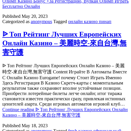
Олимп Казино Бонус +За Регистрацию, Вулкан Олимп Играть
Бесплатно Онлайн
Published
May 20, 2023
Categorized as
anonymous
Tagged
онлайн казино пинап
ᐉ Топ Рейтинг Лучших Европейских
Онлайн Казино – 美麗時空-來自台灣,無
害守護
ᐉ Топ Рейтинг Лучших Европейских Онлайн Казино – 美麗
時空-來自台灣,無害守護 Content Играйте В Автоматы Вместе
С Онлайн Казино Eurogame! почему Стоит Играть Именно
Здесь Регистрация В Казино Скретч-карты с моментальным
результатом также сохраняют вполне устойчивые позиции.
Приобрести лотерейные билеты легче онлайн; итог тиража
становится известен практически сразу, привлекая истинных
ценителей азарта. Среди игровых автоматов игровой клуб…
Continue reading
ᐉ Топ Рейтинг Лучших Европейских Онлайн
Казино – 美麗時空-來自台灣,無害守護
Published
May 18, 2023
Categorized as
anonymous
Tagged
fresh казино официальный