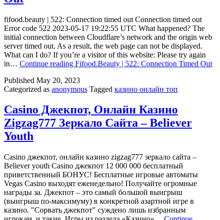
fifood.beauty | 522: Connection timed out Connection timed out
Error code 522 2023-05-17 19:22:55 UTC What happened? The
initial connection between Cloudflare’s network and the origin web
server timed out. As a result, the web page can not be displayed.
What can I do? If you’re a visitor of this website: Please try again
in…
Continue reading
Fifood.Beauty | 522: Connection Timed Out
Published
May 20, 2023
Categorized as
anonymous
Tagged
казино онлайн топ
Casino Джекпот, Онлайн Казино
Zigzag777 Зеркало Сайта – Believer
Youth
Casino джекпот, онлайн казино zigzag777 зеркало сайта –
Believer youth Casino джекпот 12 000 000 бесплатный
приветственный БОНУС! Бесплатные игровые автоматы
Vegas Casino выходят еженедельно! Получайте огромные
награды за. Джекпот – это самый большой выигрыш
(выигрыш по-максимуму) в конкретной азартной игре в
казино. "Сорвать джекпот" суждено лишь избранным
игрокам, и такие. Игры из раздела «Казино»…
Continue