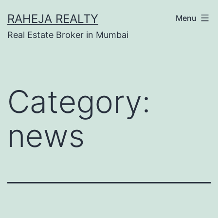
RAHEJA REALTY
Menu
Real Estate Broker in Mumbai
Category:
news