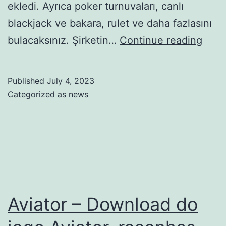
ekledi. Ayrıca poker turnuvaları, canlı
blackjack ve bakara, rulet ve daha fazlasını
bulacaksınız. Şirketin…
Continue reading
Published
July 4, 2023
Categorized as
news
Aviator – Download do