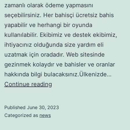
zamanlı olarak ödeme yapmasını
seçebilirsiniz. Her bahisçi ücretsiz bahis
yapabilir ve herhangi bir oyunda
kullanılabilir. Ekibimiz ve destek ekibimiz,
ihtiyacınız olduğunda size yardım eli
uzatmak için oradadır. Web sitesinde
gezinmek kolaydır ve bahisler ve oranlar
hakkında bilgi bulacaksınız.Ülkenizde…
Continue reading
Published
June 30, 2023
Categorized as
news