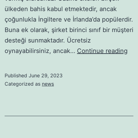
ülkeden bahis kabul etmektedir, ancak
çoğunlukla İngiltere ve İrlanda’da popülerdir.
Buna ek olarak, şirket birinci sınıf bir müşteri
desteği sunmaktadır. Ücretsiz
oynayabilirsiniz, ancak…
Continue reading
Published
June 29, 2023
Categorized as
news