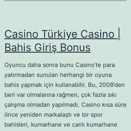
Casino Türkiye Casino |
Bahis Giriş Bonus
Oyuncu daha sonra bunu Casino’te para
yatırmadan sunulan herhangi bir oyuna
bahis yapmak için kullanabilir. Bu, 2008’den
beri var olmalarına rağmen, çok fazla sıkı
çalışma olmadan yapılmadı, Casino kısa süre
önce yeniden markalaştı ve bir spor
bahisleri, kumarhane ve canlı kumarhane