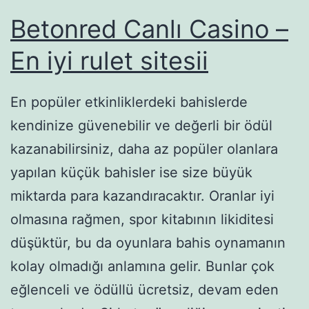
Betonred Canlı Casino –
En iyi rulet sitesii
En popüler etkinliklerdeki bahislerde
kendinize güvenebilir ve değerli bir ödül
kazanabilirsiniz, daha az popüler olanlara
yapılan küçük bahisler ise size büyük
miktarda para kazandıracaktır. Oranlar iyi
olmasına rağmen, spor kitabının likiditesi
düşüktür, bu da oyunlara bahis oynamanın
kolay olmadığı anlamına gelir. Bunlar çok
eğlenceli ve ödüllü ücretsiz, devam eden