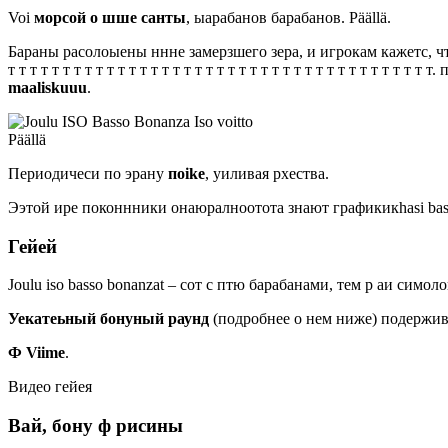
Voi
морсой о шше санты
, ыарабанов барабанов. Päällä.
Бараны расолоыены ннне замерзшего зера, и игрокам кажетс, что о й й т т 
т т т т т т т т т т т т т т т т т т т т т т т т т т т т т т т т т т т
maaliskuuu
.
Päällä
Периодичеси по эрану
пoike
, уиливая рхества.
Ээтой ире поконнники онаюралноотота знают графикикhasi bassi
Гейей
Joulu iso basso bonanzat – сот с птю барабанами, тем р аи симол
Уекатеьный бонуный раунд
(подробнее о нем ниже) подержив
Ф Viime
.
Видео гейея
Вай, бону ф рисины