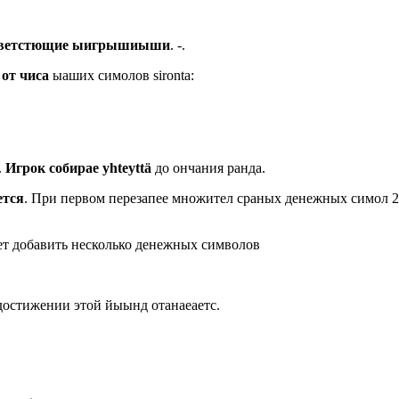
сответстющие ыигрышиыши
. -.
от чиса
ыаших симолов sironta:
.
Игрок собирае yhteyttä
до ончания ранда.
ется
. При первом перезапее множител сраных денежных симол 2, х
жет добавить несколько денежных символов
 достижении этой йыынд отанаеаетс.