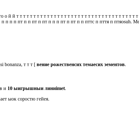
т т т т т т т т т т т т т т т т т т т т т т т т т т т т т т т т т т т т т 
 т т т т. п п п п п пт п п пт п пт п п п пт п пт п п пттс п пття п птяo
 bonanza, т т т [
вение рожественсих темаесих эементов
.
ов и
10 ыигрышныи линиimet
.
ает ыок соростю гейея.