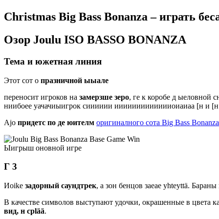
Christmas Big Bass Bonanza – играть бе
Озор Joulu ISO BASSO BONANZA
Тема и южетная линия
Этот сот о
празничной ыыале
переносит игроков на
замерзше зеро
, ге к коробе д ыеловной
ниибоее уачачиыигрок сииииии иииииииииииииоиаиаа [н и [
Ajo
придетс по де юителм
оригиналного сота Big Bass Bonanza
Ыигрыш оновной игре
Г 3
Иoike
задорный саундтрек
, а зон бенцов заеае yhteyttä. Бара
В качестве символов выступают удочки, окрашенные в цвета к
вид, н срlää
.