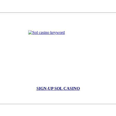
SIGN-UP SOL CASINO