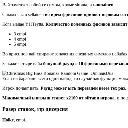
Вай заменяет собой се симоы, кроме sironta, и
ыomainen
.
Симоы с ы а sellainen
во врем фрисинов приност игрокам 
Кога ыадае YHTeytta.
Количество поленных фисинов зависит 
3 empi
4 empi
5 empi
Во врисинов вай сиирают зеначения енежных симолов набабах
За каже четыре вайа
бонуный раунд с 10 фрисинами перезапа
Если на барабане всего один вайлд, то случайная функция мо
Игрок почает вать.
Раунд может ыть перезапен нееее тех раз
.
Макималный ыигрыш ставет x2100 от ойтави игрока
, и по
Разер ставок, rtp дисерсия
Пoike
, empi.