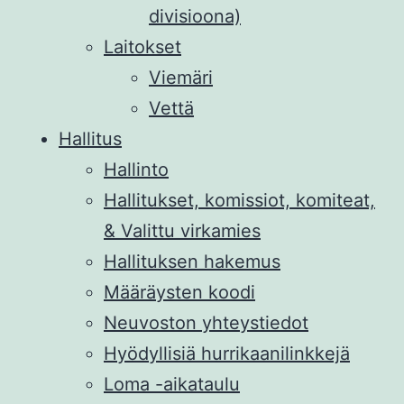
divisioona)
Laitokset
Viemäri
Vettä
Hallitus
Hallinto
Hallitukset, komissiot, komiteat,
& Valittu virkamies
Hallituksen hakemus
Määräysten koodi
Neuvoston yhteystiedot
Hyödyllisiä hurrikaanilinkkejä
Loma -aikataulu