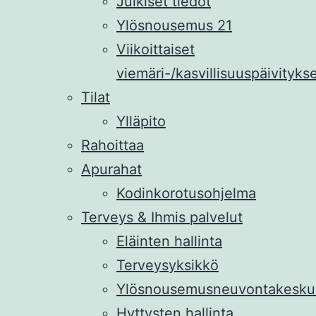
Julkiset tiedot
Ylösnousemus 21
Viikoittaiset
viemäri-/kasvillisuuspäivityks
Tilat
Ylläpito
Rahoittaa
Apurahat
Kodinkorotusohjelma
Terveys & Ihmis palvelut
Eläinten hallinta
Terveysyksikkö
Ylösnousemusneuvontakesku
Hyttysten hallinta