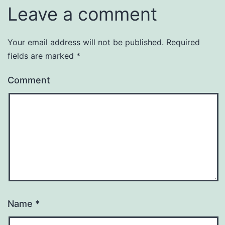
Leave a comment
Your email address will not be published.
Required
fields are marked
*
Comment
Name
*