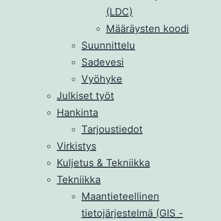
(LDC)
Määräysten koodi
Suunnittelu
Sadevesi
Vyöhyke
Julkiset työt
Hankinta
Tarjoustiedot
Virkistys
Kuljetus & Tekniikka
Tekniikka
Maantieteellinen
tietojärjestelmä (GIS -