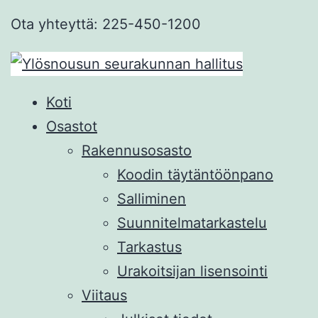
Ota yhteyttä: 225-450-1200
Koti
Osastot
Rakennusosasto
Koodin täytäntöönpano
Salliminen
Suunnitelmatarkastelu
Tarkastus
Urakoitsijan lisensointi
Viitaus