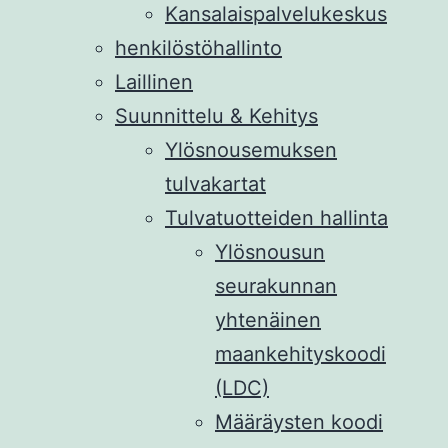
Kansalaispalvelukeskus
henkilöstöhallinto
Laillinen
Suunnittelu & Kehitys
Ylösnousemuksen
tulvakartat
Tulvatuotteiden hallinta
Ylösnousun
seurakunnan
yhtenäinen
maankehityskoodi
(LDC)
Määräysten koodi