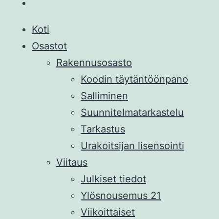
Koti
Osastot
Rakennusosasto
Koodin täytäntöönpano
Salliminen
Suunnitelmatarkastelu
Tarkastus
Urakoitsijan lisensointi
Viitaus
Julkiset tiedot
Ylösnousemus 21
Viikoittaiset