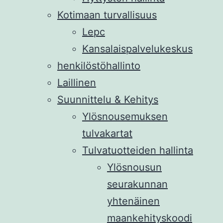
Kotimaan turvallisuus
Lepc
Kansalaispalvelukeskus
henkilöstöhallinto
Laillinen
Suunnittelu & Kehitys
Ylösnousemuksen
tulvakartat
Tulvatuotteiden hallinta
Ylösnousun
seurakunnan
yhtenäinen
maankehityskoodi