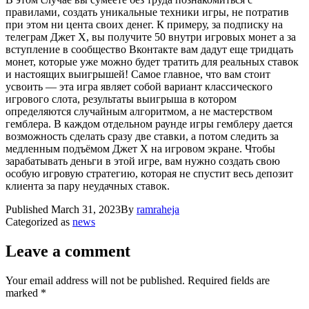
правилами, создать уникальные техники игры, не потратив
при этом ни цента своих денег. К примеру, за подписку на
телеграм Джет Х, вы получите 50 внутри игровых монет а за
вступление в сообщество Вконтакте вам дадут еще тридцать
монет, которые уже можно будет тратить для реальных ставок
и настоящих выигрышей! Самое главное, что вам стоит
усвоить — эта игра являет собой вариант классического
игрового слота, результаты выигрыша в котором
определяются случайным алгоритмом, а не мастерством
гемблера. В каждом отдельном раунде игры гемблеру дается
возможность сделать сразу две ставки, а потом следить за
медленным подъёмом Джет Х на игровом экране. Чтобы
зарабатывать деньги в этой игре, вам нужно создать свою
особую игровую стратегию, которая не спустит весь депозит
клиента за пару неудачных ставок.
Published
March 31, 2023
By
ramraheja
Categorized as
news
Leave a comment
Your email address will not be published.
Required fields are
marked
*