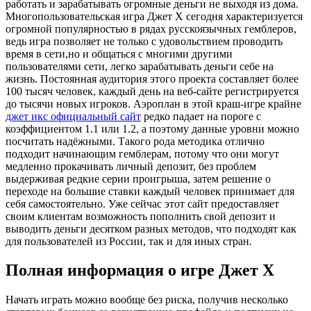
работать и зарабатывать огромные деньги не выходя из дома.
Многопользовательская игра Джет Х сегодня характеризуется
огромной популярностью в рядах русскоязычных гемблеров,
ведь игра позволяет не только с удовольствием проводить
время в сети,но и общаться с многими другими
пользователями сети, легко зарабатывать деньги себе на
жизнь. Постоянная аудитория этого проекта составляет более
100 тысяч человек, каждый день на веб-сайте регистрируется
до тысячи новых игроков. Аэроплан в этой краш-игре крайне
джет икс официальный сайт
редко падает на пороге с
коэффициентом 1.1 или 1.2, а поэтому данные уровни можно
посчитать надёжными. Такого рода методика отлично
подходит начинающим гемблерам, потому что они могут
медленно прокачивать личный депозит, без проблем
выдерживая редкие серии проигрыша, затем решение о
переходе на большие ставки каждый человек принимает для
себя самостоятельно. Уже сейчас этот сайт предоставляет
своим клиентам возможность пополнить свой депозит и
выводить деньги десятком разных методов, что подходят как
для пользователей из России, так и для иных стран.
Полная информация о игре Джет Х
Начать играть можно вообще без риска, получив несколько