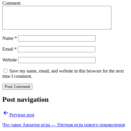
Comment
Name
*
Email
*
Website
Save my name, email, and website in this browser for the next
time I comment.
Post navigation
Previous post
Что такое Авиатор игра — Улетная игра нового пококоления