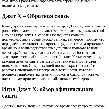
том, чтобы работать и зарабатывать огромные деньги не
поднимаясь с дивана.
Джет Х – Обратная связь
Благодаря активному развитию ресурса Джет Х, мечты такого
рода сейчас можно довольно несложно сделать реальностью!
Сетевая игра Джет Х сегодня пользуется большой
популярностью в среде русскоязычных геймеров, потому что
игра даёт возможность не просто с удовольствием проводить
время,но и взаимодействовать с другими пользователями,
легко зарабатывать средства себе на жизнь. Постоянная
аудитория этого сайта составляет больше 80 тысяч человек,
каждый день на сайте регистрирует аккаунты до тысячи
новых игроков. С первых дней после открытия на сайте
работает специальная программа лояльности, которая
поощряет наиболее активных игроков и благоприятствует
пассивному привлечению на сайт новых гемблеров.
Игра Джет Х: обзор официального
сайта
Десятки тысяч людей в настоящее время грезят про то, чтобы