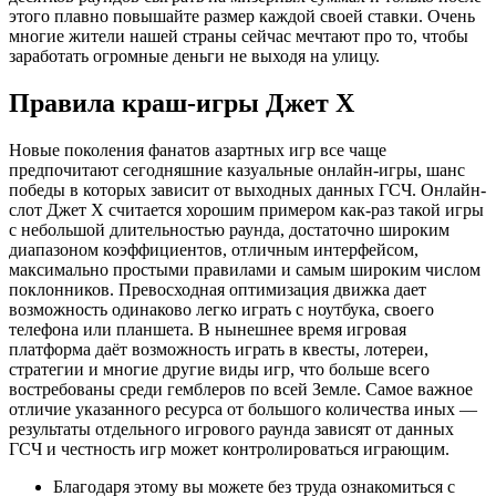
этого плавно повышайте размер каждой своей ставки. Очень
многие жители нашей страны сейчас мечтают про то, чтобы
заработать огромные деньги не выходя на улицу.
Правила краш-игры Джет Х
Новые поколения фанатов азартных игр все чаще
предпочитают сегодняшние казуальные онлайн-игры, шанс
победы в которых зависит от выходных данных ГСЧ. Онлайн-
слот Джет Х считается хорошим примером как-раз такой игры
с небольшой длительностью раунда, достаточно широким
диапазоном коэффициентов, отличным интерфейсом,
максимально простыми правилами и самым широким числом
поклонников. Превосходная оптимизация движка дает
возможность одинаково легко играть с ноутбука, своего
телефона или планшета. В нынешнее время игровая
платформа даёт возможность играть в квесты, лотереи,
стратегии и многие другие виды игр, что больше всего
востребованы среди гемблеров по всей Земле. Самое важное
отличие указанного ресурса от большого количества иных —
результаты отдельного игрового раунда зависят от данных
ГСЧ и честность игр может контролироваться играющим.
Благодаря этому вы можете без труда ознакомиться с