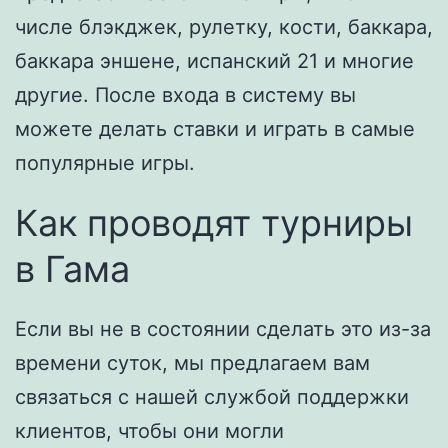
числе блэкджек, рулетку, кости, баккара,
баккара эншене, испанский 21 и многие
другие. После входа в систему вы
можете делать ставки и играть в самые
популярные игры.
Как проводят турниры
в Гама
Если вы не в состоянии сделать это из-за
времени суток, мы предлагаем вам
связаться с нашей службой поддержки
клиентов, чтобы они могли