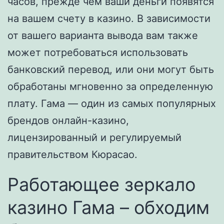
часов, прежде чем ваши деньги появятся
на вашем счету в казино. В зависимости
от вашего варианта вывода вам также
может потребоваться использовать
банковский перевод, или они могут быть
обработаны мгновенно за определенную
плату. Гама — один из самых популярных
брендов онлайн-казино,
лицензированный и регулируемый
правительством Кюрасао.
Работающее зеркало
казино Гама – обходим