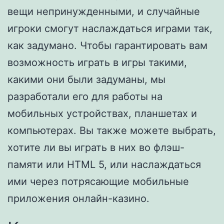
вещи непринужденными, и случайные
игроки смогут наслаждаться играми так,
как задумано. Чтобы гарантировать вам
возможность играть в игры такими,
какими они были задуманы, мы
разработали его для работы на
мобильных устройствах, планшетах и ​​
компьютерах. Вы также можете выбрать,
хотите ли вы играть в них во флэш-
памяти или HTML 5, или наслаждаться
ими через потрясающие мобильные
приложения онлайн-казино.