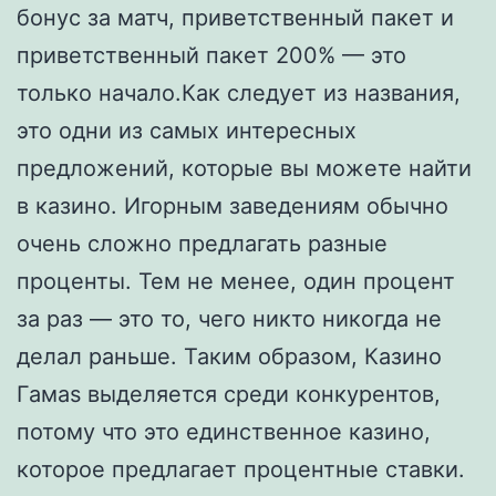
бонус за матч, приветственный пакет и
приветственный пакет 200% — это
только начало.Как следует из названия,
это одни из самых интересных
предложений, которые вы можете найти
в казино. Игорным заведениям обычно
очень сложно предлагать разные
проценты. Тем не менее, один процент
за раз — это то, чего никто никогда не
делал раньше. Таким образом, Казино
Гамаs выделяется среди конкурентов,
потому что это единственное казино,
которое предлагает процентные ставки.