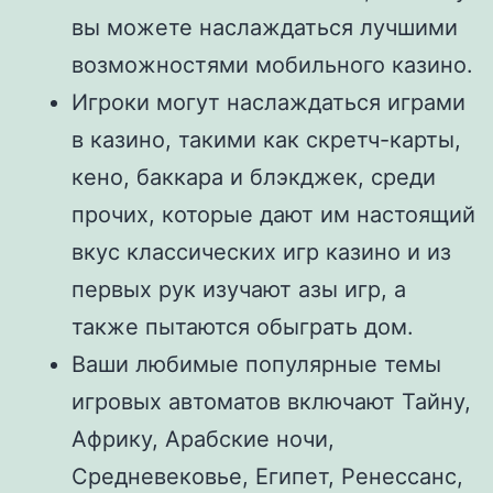
вы можете наслаждаться лучшими
возможностями мобильного казино.
Игроки могут наслаждаться играми
в казино, такими как скретч-карты,
кено, баккара и блэкджек, среди
прочих, которые дают им настоящий
вкус классических игр казино и из
первых рук изучают азы игр, а
также пытаются обыграть дом.
Ваши любимые популярные темы
игровых автоматов включают Тайну,
Африку, Арабские ночи,
Средневековье, Египет, Ренессанс,