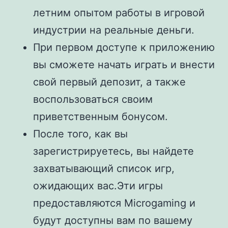
летним опытом работы в игровой
индустрии на реальные деньги.
При первом доступе к приложению
вы сможете начать играть и внести
свой первый депозит, а также
воспользоваться своим
приветственным бонусом.
После того, как вы
зарегистрируетесь, вы найдете
захватывающий список игр,
ожидающих вас.Эти игры
предоставляются Microgaming и
будут доступны вам по вашему