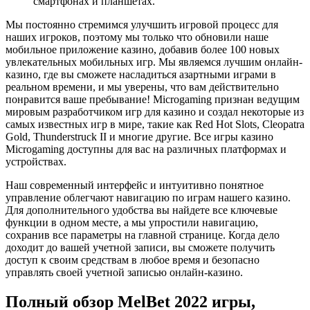
смартфонах и планшетах.
Мы постоянно стремимся улучшить игровой процесс для
наших игроков, поэтому мы только что обновили наше
мобильное приложение казино, добавив более 100 новых
увлекательных мобильных игр. Мы являемся лучшим онлайн-
казино, где вы сможете насладиться азартными играми в
реальном времени, и мы уверены, что вам действительно
понравится ваше пребывание! Microgaming признан ведущим
мировым разработчиком игр для казино и создал некоторые из
самых известных игр в мире, такие как Red Hot Slots, Cleopatra
Gold, Thunderstruck II и многие другие. Все игры казино
Microgaming доступны для вас на различных платформах и
устройствах.
Наш современный интерфейс и интуитивно понятное
управление облегчают навигацию по играм нашего казино.
Для дополнительного удобства вы найдете все ключевые
функции в одном месте, а мы упростили навигацию,
сохранив все параметры на главной странице. Когда дело
доходит до вашей учетной записи, вы сможете получить
доступ к своим средствам в любое время и безопасно
управлять своей учетной записью онлайн-казино.
Полный обзор MelBet 2022 игры,