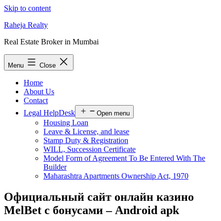
Skip to content
Raheja Realty
Real Estate Broker in Mumbai
Menu
Close
Home
About Us
Contact
Legal HelpDesk
Open menu
Housing Loan
Leave & License, and lease
Stamp Duty & Registration
WILL, Succession Certificate
Model Form of Agreement To Be Entered With The
Builder
Maharashtra Apartments Ownership Act, 1970
Официальный сайт онлайн казино
MelBet с бонусами – Android apk