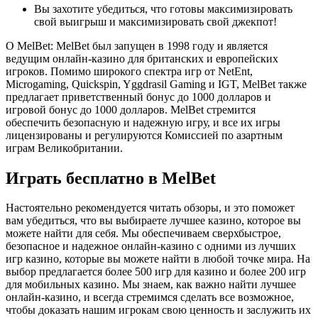
Вы захотите убедиться, что готовы максимизировать
свой выигрыш и максимизировать свой джекпот!
О MelBet: MelBet был запущен в 1998 году и является
ведущим онлайн-казино для британских и европейских
игроков. Помимо широкого спектра игр от NetEnt,
Microgaming, Quickspin, Yggdrasil Gaming и IGT, MelBet также
предлагает приветственный бонус до 1000 долларов и
игровой бонус до 1000 долларов. MelBet стремится
обеспечить безопасную и надежную игру, и все их игры
лицензированы и регулируются Комиссией по азартным
играм Великобритании.
Играть бесплатно в MelBet
Настоятельно рекомендуется читать обзоры, и это поможет
вам убедиться, что вы выбираете лучшее казино, которое вы
можете найти для себя. Мы обеспечиваем сверхбыстрое,
безопасное и надежное онлайн-казино с одними из лучших
игр казино, которые вы можете найти в любой точке мира. На
выбор предлагается более 500 игр для казино и более 200 игр
для мобильных казино. Мы знаем, как важно найти лучшее
онлайн-казино, и всегда стремимся сделать все возможное,
чтобы доказать нашим игрокам свою ценность и заслужить их