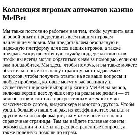
Коллекция игровых автоматов казино
MelBet
Мы также постоянно работаем над тем, чтобы улучшить ваш
игровой опыт и предоставить всем нашим игрокам
наилучшие условия. Мы предоставляем безопасную и
надежную платформу для всех наших игроков, а также
предлагаем круглосуточную службу поддержки клиентов,
чтобы вы всегда могли обратиться к нам за помощью, если она
вам понадобится. Мы здесь, чтобы помочь, и вы также можете
обязательно посетить нашу страницу часто задаваемых
вопросов, чтобы получить ответы на все ваши вопросы и
любые проблемы, которые могут у вас возникнуть.
Существует широкий выбор игр казино MelBet на выбор,
включая версии всех лучших игр на реальные деньги — от
видеослотов и слотов с прогрессивным джекпотом до
классических слотов, видеопокера и многого другого. Чтобы
узнать больше о наших играх, их коэффициентах выплат и
другой важной информации, вы можете посетить наши
справочные страницы. Там вы найдете полезные советы,
рекомендации и ответы на распространенные вопросы, а
также полезную помощь по играм.