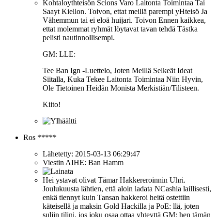
Kohtaloythteisön Scions Varo Laitonta Toimintaa Tai
Saayt Kiellon. Toivon, ettat meillä parempi yHteisö Ja
Vähemmun tai ei eloä huijari. Toivon Ennen kaikkea,
ettat molemmat ryhmät löytavat tavan tehdä Tästka
pelisti nautinnollisempi.
GM: LLE:
Tee Ban Ign -Luettelo, Joten Meillä Selkeät Ideat
Siitalla, Kuka Tekee Laitonta Toimintaa Niin Hyvin,
Ole Tietoinen Heidän Monista Merkistiän/Tilisteen.
Kiito!
Ros *****
Lähetetty: 2015-03-13 06:29:47
Viestin AIHE: Ban Hamm
Hei ystavat olivat Tämar Hakkereroinnin Uhri.
Joulukuusta lähtien, että aloin ladata NCashia laillisesti,
enkä tiennyt kuin Tansan hakkeroi heitä ostettiin
käteisellä ja maksin Gold Hackilla ja PoE: llä, joten
suljin tilini, jos joku osaa ottaa yhteyttä GM: hen tämän