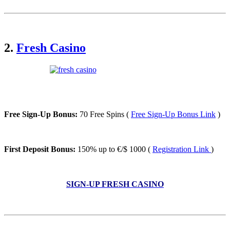
2.
Fresh Casino
Free Sign-Up Bonus:
70 Free Spins (
Free Sign-Up Bonus Link
)
First Deposit Bonus:
150% up to €/$ 1000 (
Registration Link
)
SIGN-UP FRESH CASINO