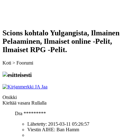
Scions kohtalo Yulgangista, Ilmainen
Pelaaminen, Ilmaiset online -Pelit,
Ilmaiset RPG -Pelit.
Koti > Foorumi
Otsikki
Kieltää vasara Rullalla
Dra *********
Lähetetty: 2015-03-11 05:26:57
Viestin AIHE: Ban Hamm