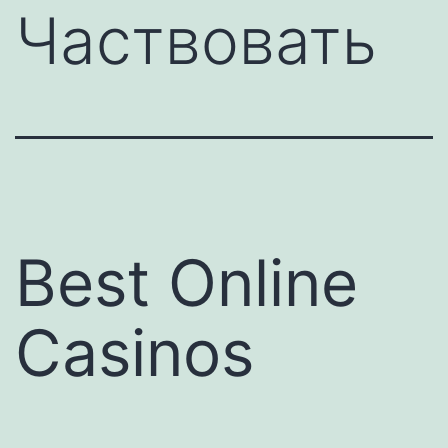
Частвовать
Best Online
Casinos