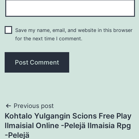
Save my name, email, and website in this browser
for the next time I comment.
Previous post
Kohtalo Yulgangin Scions Free Play
Ilmaisial Online -Pelejä Ilmaisia ​​Rpg
-Pelejä