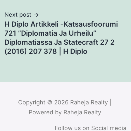
Next post
H Diplo Artikkeli -Katsausfoorumi
721 ”Diplomatia Ja Urheilu” ​​
Diplomatiassa Ja Statecraft 27 2
(2016) 207 378 | H Diplo
Copyright © 2026 Raheja Realty |
Powered by Raheja Realty
Follow us on Social media