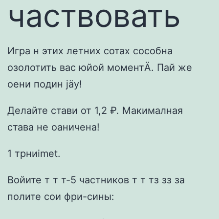
частвовать
Игра н этих летних сотах сособна
озолотить вас юйой моментÄ. Пай же
оени подин jäy!
Делайте стави от 1,2 ₽. Макималная
става не оаничена!
1 трниimet.
Войите т т т-5 частников т т тз зз за
полите сои фри-сины: