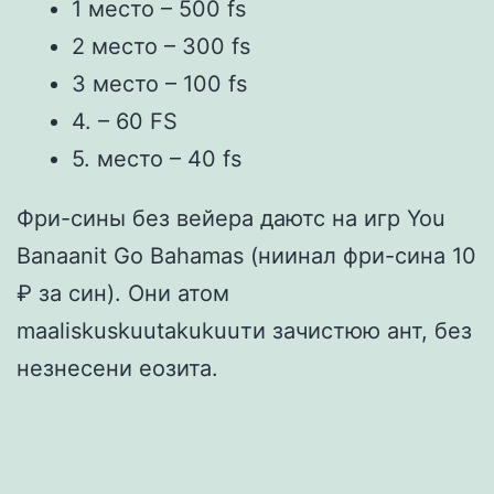
1 место – 500 fs
2 место – 300 fs
3 место – 100 fs
4. – 60 FS
5. место – 40 fs
Фри-сины без вейера даютс на игр You
Banaanit Go Bahamas (ниинал фри-сина 10
₽ за син). Они атом
maaliskuskuutakukuuти зачистюю ант, без
незнесени еозита.