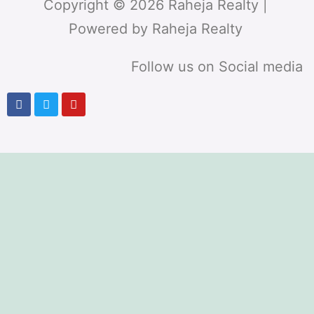
Copyright © 2026 Raheja Realty |
Powered by Raheja Realty
Follow us on Social media