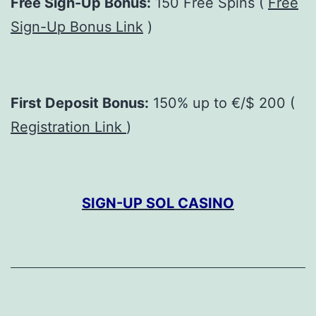
Free Sign-Up Bonus:
150 Free Spins (
Free
Sign-Up Bonus Link
)
First Deposit Bonus:
150% up to €/$ 200 (
Registration Link
)
SIGN-UP SOL CASINO