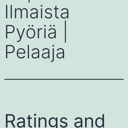
Ilmaista
Pyöriä |
Pelaaja
Ratings and