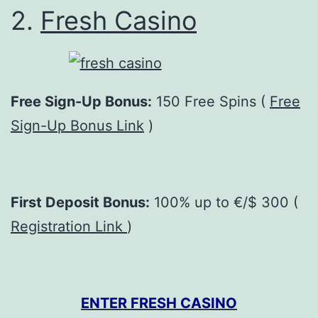
2.
Fresh Casino
Free Sign-Up Bonus:
150 Free Spins (
Free
Sign-Up Bonus Link
)
First Deposit Bonus:
100% up to €/$ 300 (
Registration Link
)
ENTER FRESH CASINO