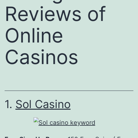
Reviews of
Online
Casinos
1.
Sol Casino