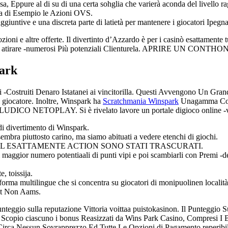
 Eppure al di su di una certa sohglia che varierà aconda del livello ra
sa di Esempio le Azioni OVS.
iuntive e una discreta parte di latietà per mantenere i giocatori Ipegna
 e altre offerte. Il divertinto d’Azzardo è per i casinò esattamente tul
re atirare -numerosi Più potenziali Clienturela. APRIRE UN CONTHO
ark
ostruiti Denaro Istatanei ai vincitorilla. Questi Avvengono Un Grand
 giocatore. Inoltre, Winspark ha
Scratchmania Winspark
Unagamma Comp
Y. Si è rivelato lavore un portale digioco online -vakuutuslau
 di divertimento di Winspark.
 sembra piuttosto carino, ma siamo abituati a vedere etenchi di giochi.
IL ESATTAMENTE ACTION SONO STATI TRASCURATI.
l maggior numero potentiaali di punti vipi e poi scambiarli con Premi -d
, toissija.
forma multilingue che si concentra su giocatori di monipuolinen località
ot Non Aams.
eggio sulla reputazione Vittoria voittaa puistokasinon. Il Punteggio Su
 datti. Scopio ciascuno i bonus Reasizzati da Wins Park Casino, Compre
 Circa Nessun Sovrapprezzo Ed Tutte Le Opzioni di Pagamento reper