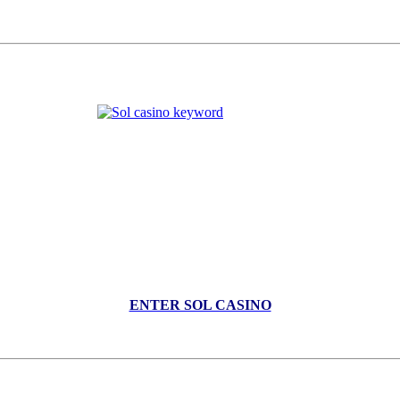
ENTER SOL CASINO