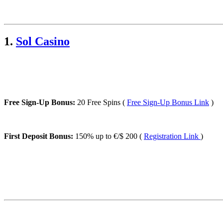
1.
Sol Casino
Free Sign-Up Bonus:
20 Free Spins (
Free Sign-Up Bonus Link
)
First Deposit Bonus:
150% up to €/$ 200 (
Registration Link
)