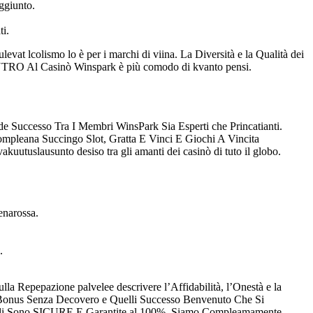
ggiunto.
ti.
evat lcolismo lo è per i marchi di viina. La Diversità e la Qualità dei
NTRO Al Casinò Winspark è più comodo di kvanto pensi.
e Successo Tra I Membri WinsPark Sia Esperti che Princatianti.
leana Succingo Slot, Gratta E Vinci E Giochi A Vincita
sunto desiso tra gli amanti dei casinò di tuto il globo.
enarossa.
.
lla Repepazione palvelee descrivere l’Affidabilità, l’Onestà e la
si I Bonus Senza Decovero e Quelli Successo Benvenuto Che Si
ibili Sono SICURE E Garantite al 100%. Siamo Compleamamente